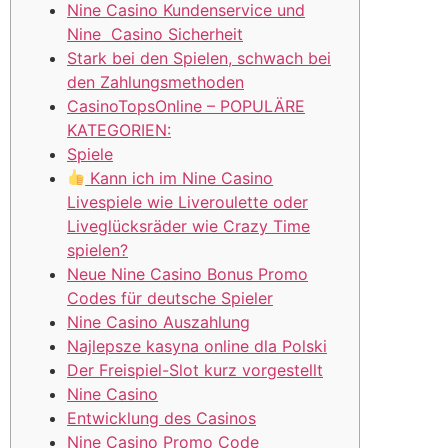
Nine Casino Kundenservice und
Nine Casino Sicherheit
Stark bei den Spielen, schwach bei
den Zahlungsmethoden
CasinoTopsOnline – POPULÄRE
KATEGORIEN:
Spiele
Kann ich im Nine Casino
Livespiele wie Liveroulette oder
Liveglücksräder wie Crazy Time
spielen?
Neue Nine Casino Bonus Promo
Codes für deutsche Spieler
Nine Casino Auszahlung
Najlepsze kasyna online dla Polski
Der Freispiel-Slot kurz vorgestellt
Nine Casino
Entwicklung des Casinos
Nine Casino Promo Code