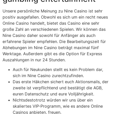
Unsere persönliche Meinung zu Nine Casino ist sehr
positiv ausgefallen. Obwohl es sich um ein recht neues
Online Casino handelt, bietet das Casino eine sehr
große Zahl an verschiedenen Spielen. Wir können das
Nine Casino daher sowohl für Anfänger als auch
erfahrene Spieler empfehlen. Die Bearbeitungszeit für
Abhebungen im Nine Casino beträgt maximal fünf
Werktage. Außerdem gibt es die Option für Express
Auszahlungen in nur 24 Stunden.
Auch für Neukunden stellt es kein Problem dar,
sich im Nine Casino zurechtzufinden.
Das erste Häkchen sichert euch Aktionsmails, der
zweite ist verpflichtend und bestätigt die AGB,
euren Datenschutz und eure Volljährigkeit.
Nichtsdestotrotz würden wir uns über ein
skaliertes VIP-Programm, wie es andere Online
Casinos anbieten, freuen.