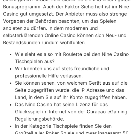
Bonusprogramm. Auch der Faktor Sicherheit ist im Nine
Casino gut umgesetzt. Der Anbieter muss also strenge
Vorgaben der Behörden beachten, um das Spielen
anbieten zu dürfen. In dem modernen und
selbsterklärenden Online Casino können sich Neu- und
Bestandskunden rundum wohlfühlen.
Wie sieht es also mit Roulette bei den Nine Casino
Tischspielen aus?
Wir konnten uns auf stets freundliche und
professionelle Hilfe verlassen.
Sie können sehen, von welchem Gerät aus auf die
Seite zugegriffen wurde, die IP-Adresse und das
Land, in dem Sie auf Ihr Konto zugegriffen haben.
Das Nine Casino hat seine Lizenz für das
Glücksspiel im Internet von der Curaçao eGaming
Regulierungsbehörde.
In der Kategorie Tischspiele finden Sie den
Großteil aller Poker Spiele und zwar insgesamt 50