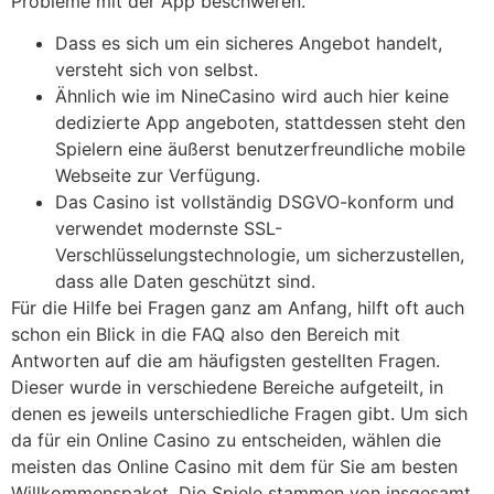
Probleme mit der App beschweren.
Dass es sich um ein sicheres Angebot handelt,
versteht sich von selbst.
Ähnlich wie im NineCasino wird auch hier keine
dedizierte App angeboten, stattdessen steht den
Spielern eine äußerst benutzerfreundliche mobile
Webseite zur Verfügung.
Das Casino ist vollständig DSGVO-konform und
verwendet modernste SSL-
Verschlüsselungstechnologie, um sicherzustellen,
dass alle Daten geschützt sind.
Für die Hilfe bei Fragen ganz am Anfang, hilft oft auch
schon ein Blick in die FAQ also den Bereich mit
Antworten auf die am häufigsten gestellten Fragen.
Dieser wurde in verschiedene Bereiche aufgeteilt, in
denen es jeweils unterschiedliche Fragen gibt. Um sich
da für ein Online Casino zu entscheiden, wählen die
meisten das Online Casino mit dem für Sie am besten
Willkommenspaket. Die Spiele stammen von insgesamt