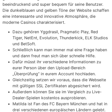
beeindruckend und super bequem für seine Benutzer.
Die dunkelblauen und gelben Töne der Website schaffen
eine interessante und innovative Atmosphäre, die
moderne Casinos charakterisiert.
Dazu gehören Yggdrasil, Pragmatic Play, Red
Tiger, NetEnt, Evolution, Thunderkick, ELK Studios
und BetSoft.
Schließlich kann man immer mal eine Frage haben
und dann freut man sich über schnelle Hilfe.
Dafür müsst ihr verschiedene Informationen zu
eurer Person über den Upload-Bereich
„Überprüfung“ in eurem Account hochladen.
Gleichzeitig setzen wir voraus, dass die Webseite
mit gültigen SSL Zertifikaten abgesichert wird.
Außerdem können Sie sie im Vergleich zu Live-
Dealer-Spielen kostenlos ausprobieren.
Matilda ist Fan des FC Bayern München und hat in
drei verschiedenen europäischen Ländern gelebt.