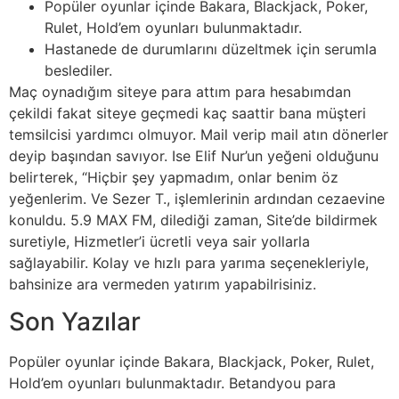
Popüler oyunlar içinde Bakara, Blackjack, Poker,
Rulet, Hold’em oyunları bulunmaktadır.
Hastanede de durumlarını düzeltmek için serumla
beslediler.
Maç oynadığım siteye para attım para hesabımdan
çekildi fakat siteye geçmedi kaç saattir bana müşteri
temsilcisi yardımcı olmuyor. Mail verip mail atın dönerler
deyip başından savıyor. Ise Elif Nur’un yeğeni olduğunu
belirterek, “Hiçbir şey yapmadım, onlar benim öz
yeğenlerim. Ve Sezer T., işlemlerinin ardından cezaevine
konuldu. 5.9 MAX FM, dilediği zaman, Site’de bildirmek
suretiyle, Hizmetler’i ücretli veya sair yollarla
sağlayabilir. Kolay ve hızlı para yarıma seçenekleriyle,
bahsinize ara vermeden yatırım yapabilrisiniz.
Son Yazılar
Popüler oyunlar içinde Bakara, Blackjack, Poker, Rulet,
Hold’em oyunları bulunmaktadır. Betandyou para