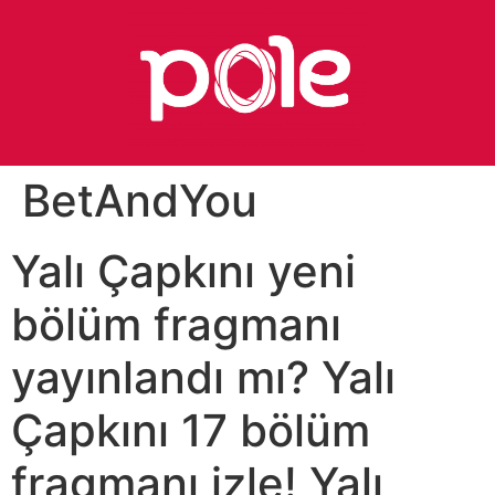
BetAndYou
Yalı Çapkını yeni
bölüm fragmanı
yayınlandı mı? Yalı
Çapkını 17 bölüm
fragmanı izle! Yalı