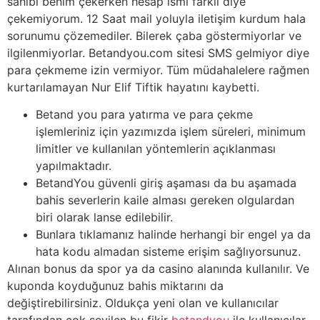
sahibi benim çekerken hesap ismi farklı diye
çekemiyorum. 12 Saat mail yoluyla iletişim kurdum hala
sorunumu çözemediler. Bilerek çaba göstermiyorlar ve
ilgilenmiyorlar. Betandyou.com sitesi SMS gelmiyor diye
para çekmeme izin vermiyor. Tüm müdahalelere rağmen
kurtarılamayan Nur Elif Tiftik hayatını kaybetti.
Betand you para yatırma ve para çekme
işlemleriniz için yazımızda işlem süreleri, minimum
limitler ve kullanılan yöntemlerin açıklanması
yapılmaktadır.
BetandYou güvenli giriş aşaması da bu aşamada
bahis severlerin kaile alması gereken olgulardan
biri olarak lanse edilebilir.
Bunlara tıklamanız halinde herhangi bir engel ya da
hata kodu almadan sisteme erişim sağlıyorsunuz.
Alınan bonus da spor ya da casino alanında kullanılır. Ve
kuponda koyduğunuz bahis miktarını da
değiştirebilirsiniz. Oldukça yeni olan ve kullanıcılar