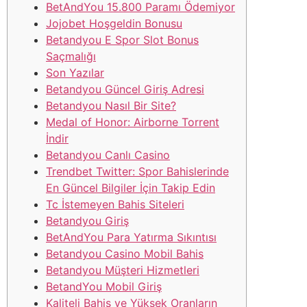
BetAndYou 15.800 Paramı Ödemiyor
Jojobet Hoşgeldin Bonusu
Betandyou E Spor Slot Bonus
Saçmalığı
Son Yazılar
Betandyou Güncel Giriş Adresi
Betandyou Nasıl Bir Site?
Medal of Honor: Airborne Torrent
İndir
Betandyou Canlı Casino
Trendbet Twitter: Spor Bahislerinde
En Güncel Bilgiler İçin Takip Edin
Tc İstemeyen Bahis Siteleri
Betandyou Giriş
BetAndYou Para Yatırma Sıkıntısı
Betandyou Casino Mobil Bahis
Betandyou Müşteri Hizmetleri
BetandYou Mobil Giriş
Kaliteli Bahis ve Yüksek Oranların