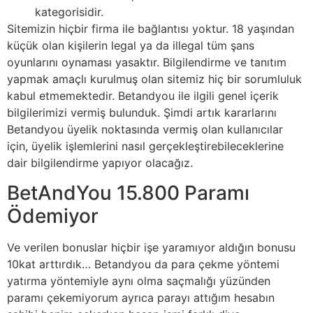
kategorisidir.
Sitemizin hiçbir firma ile bağlantısı yoktur. 18 yaşından
küçük olan kişilerin legal ya da illegal tüm şans
oyunlarını oynaması yasaktır. Bilgilendirme ve tanıtım
yapmak amaçlı kurulmuş olan sitemiz hiç bir sorumluluk
kabul etmemektedir. Betandyou ile ilgili genel içerik
bilgilerimizi vermiş bulunduk. Şimdi artık kararlarını
Betandyou üyelik noktasında vermiş olan kullanıcılar
için, üyelik işlemlerini nasıl gerçekleştirebileceklerine
dair bilgilendirme yapıyor olacağız.
BetAndYou 15.800 Paramı
Ödemiyor
Ve verilen bonuslar hiçbir işe yaramıyor aldığın bonusu
10kat arttırdık… Betandyou da para çekme yöntemi
yatırma yöntemiyle aynı olma saçmalığı yüzünden
paramı çekemiyorum ayrıca parayı attığım hesabın