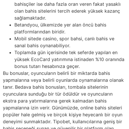
bahisçiler ise daha fazla oran veren fakat yasaklı
olan bahis sitelerini tercih ederek yüksek kazanç
sağlamaktadır.
Betandyou, ülkemizde yer alan öncü bahis
platformlarından biridir.
Mobil sitede casino, spor bahsi, canlı bahis ve
sanal bahis oynanabiliyor.
Toplamda gün içerisinde tek seferde yapılan en
yüksek EcoCard yatırımına istinaden %10 oranında
bonus tutarı hesabınıza geçer.
Bu bonuslar, oyuncuların belirli bir miktarda bahis
yapmalarına veya belirli oyunlarda oynamalarına olanak
tanır. Bedava bahis bonusları, tombala sitelerinin
oyunculara sunduğu bir tür ödüldür ve oyuncuların
ekstra para yatırmalarına gerek kalmadan bahis
yapmalarına izin verir. Günümüzde, online bahis siteleri
popüler hale gelmiş ve birçok kişiye heyecanlı bir oyun
deneyimi sunmaktadır. Tipobet, kullanıcılarına geniş bir
bahis seçeneği sunan ve güvenilir bir platform olan