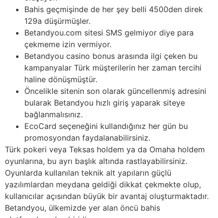
Bahis geçmişinde de her şey belli 4500den direk
129a düşürmüşler.
Betandyou.com sitesi SMS gelmiyor diye para
çekmeme izin vermiyor.
Betandyou casino bonus arasında ilgi çeken bu
kampanyalar Türk müşterilerin her zaman tercihi
haline dönüşmüştür.
Öncelikle sitenin son olarak güncellenmiş adresini
bularak Betandyou hızlı giriş yaparak siteye
bağlanmalısınız.
EcoCard seçeneğini kullandığınız her gün bu
promosyondan faydalanabilirsiniz.
Türk pokeri veya Teksas holdem ya da Omaha holdem
oyunlarına, bu ayrı başlık altında rastlayabilirsiniz.
Oyunlarda kullanılan teknik alt yapıların güçlü
yazılımlardan meydana geldiği dikkat çekmekte olup,
kullanıcılar açısından büyük bir avantaj oluşturmaktadır.
Betandyou, ülkemizde yer alan öncü bahis