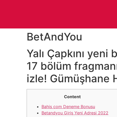
BetAndYou
Yalı Çapkını yeni 
17 bölüm fragmanı 
izle! Gümüşhane H
Content
Bahis com Deneme Bonusu
Betandyou Giriş Yeni Adresi 2022