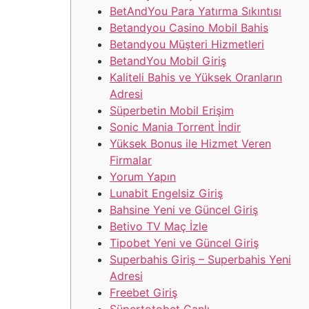
BetAndYou Para Yatırma Sıkıntısı
Betandyou Casino Mobil Bahis
Betandyou Müşteri Hizmetleri
BetandYou Mobil Giriş
Kaliteli Bahis ve Yüksek Oranların
Adresi
Süperbetin Mobil Erişim
Sonic Mania Torrent İndir
Yüksek Bonus ile Hizmet Veren
Firmalar
Yorum Yapın
Lunabit Engelsiz Giriş
Bahsine Yeni ve Güncel Giriş
Betivo TV Maç İzle
Tipobet Yeni ve Güncel Giriş
Superbahis Giriş – Superbahis Yeni
Adresi
Freebet Giriş
Süpertotobet Canlı