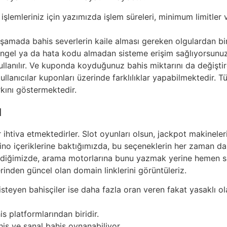
lemleriniz için yazımızda işlem süreleri, minimum limitler 
amada bahis severlerin kaile alması gereken olgulardan biri 
 engel ya da hata kodu almadan sisteme erişim sağlıyorsunuz
lanılır. Ve kuponda koyduğunuz bahis miktarını da değiştireb
kullanıcılar kuponları üzerinde farklılıklar yapabilmektedir. 
rkını göstermektedir.
u
r ihtiva etmektedirler. Slot oyunları olsun, jackpot makinele
sino içeriklerine baktığımızda, bu seçeneklerin her zaman d
ediğimizde, arama motorlarına bunu yazmak yerine hemen si
rinden güncel olan domain linklerini görüntüleriz.
eyen bahisçiler ise daha fazla oran veren fakat yasaklı ola
 platformlarından biridir.
his ve sanal bahis oynanabiliyor.