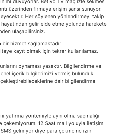
inimi duyuyorlar. Betivo TV maç izle sekmesi
antı üzerinden firmaya erişim şansı sunuyor.
emeyecektir. Her söylenen yönlendirmeyi takip
s hayatından gelir elde etme yolunda harekete
den ulaşabilirsiniz.
n bir hizmet sağlamaktadır.
siteye kayıt olmak için tekrar kullanılamaz.
yunlarını oynaması yasaktır. Bilgilendirme ve
nel içerik bilgilerimizi vermiş bulunduk.
rçekleştirebileceklerine dair bilgilendirme
mi yatırma yöntemiyle aynı olma saçmalığı
 çekemiyorum. 12 Saat mail yoluyla iletişim
si SMS gelmiyor diye para çekmeme izin