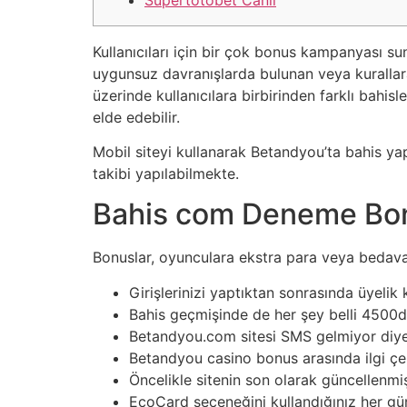
Kullanıcıları için bir çok bonus kampanyası sun
uygunsuz davranışlarda bulunan veya kurallara
üzerinde kullanıcılara birbirinden farklı bahis
elde edebilir.
Mobil siteyi kullanarak Betandyou’ta bahis yap
takibi yapılabilmekte.
Bahis com Deneme Bo
Bonuslar, oyunculara ekstra para veya bedava 
Girişlerinizi yaptıktan sonrasında üyelik 
Bahis geçmişinde de her şey belli 4500d
Betandyou.com sitesi SMS gelmiyor diy
Betandyou casino bonus arasında ilgi çe
Öncelikle sitenin son olarak güncellenmiş
EcoCard seçeneğini kullandığınız her gü