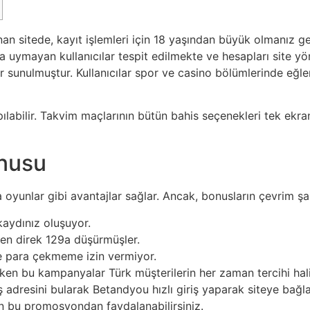
an sitede, kayıt işlemleri için 18 yaşından büyük olmanız ger
 uymayan kullanıcılar tespit edilmekte ve hesapları site yön
ler sunulmuştur. Kullanıcılar spor ve casino bölümlerinde eğl
ılabilir. Takvim maçlarının bütün bahis seçenekleri tek ekra
nusu
oyunlar gibi avantajlar sağlar. Ancak, bonusların çevrim şa
kaydınız oluşuyor.
en direk 129a düşürmüşler.
e para çekmeme izin vermiyor.
ken bu kampanyalar Türk müşterilerin her zaman tercihi ha
 adresini bularak Betandyou hızlı giriş yaparak siteye bağla
n bu promosyondan faydalanabilirsiniz.