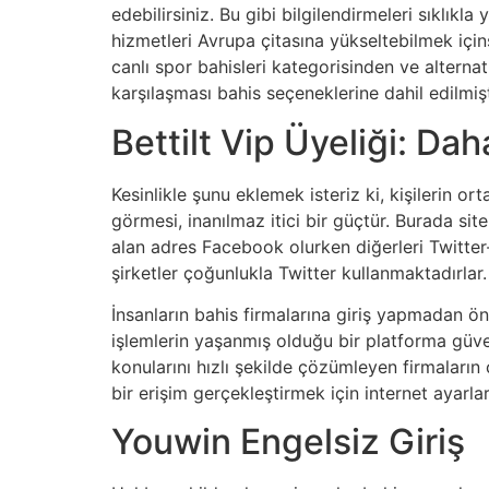
edebilirsiniz. Bu gibi bilgilendirmeleri sıklıkl
hizmetleri Avrupa çitasına yükseltebilmek için
canlı spor bahisleri kategorisinden ve alterna
karşılaşması bahis seçeneklerine dahil edilmişt
Bettilt Vip Üyeliği: Da
Kesinlikle şunu eklemek isteriz ki, kişilerin or
görmesi, inanılmaz itici bir güçtür. Burada sit
alan adres Facebook olurken diğerleri Twitter
şirketler çoğunlukla Twitter kullanmaktadırlar
İnsanların bahis firmalarına giriş yapmadan ön
işlemlerin yaşanmış olduğu bir platforma güv
konularını hızlı şekilde çözümleyen firmaların
bir erişim gerçekleştirmek için internet ayarla
Youwin Engelsiz Giriş